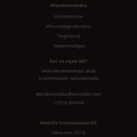
Klienditeenindus
Informatsioon
Võta meiega ühendust
Tingimused
Taganemisõigus
Kas sa vajad abi?
Meie klienditeenindus aitab
su küsimustele vastused leida.
klienditeenindus@ee.neolife.com
+372 6 304 600
NeoLife International OÜ
Pärnu mnt.102 B