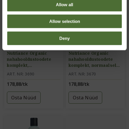
Allow all
Allow selection
Deny
Nutriance Organic
Nutriance Organic
nahahooldustoodete
nahahooldustoodete
komplekt,
komplekt, normaalsele
kombineeritud ja
ja kuivale nahale
ART. NR: 3690
ART. NR: 3670
rasusele nahale
178,88/tk
178,88/tk
Osta Nüüd
Osta Nüüd