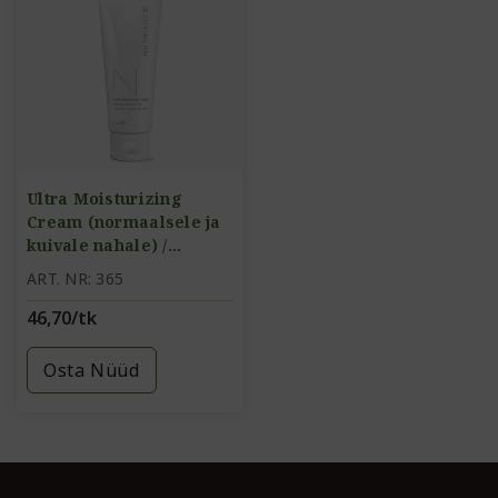
Ultra Moisturizing
Cream (normaalsele ja
kuivale nahale) /
intensiivselt niisutav
ART. NR: 365
kreem
46,70/tk
Osta Nüüd