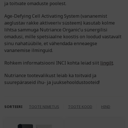
ja toitvate omaduste poolest.
Age-Defying Cell Activating System (vananemist
aeglustav rakke aktiveeriv süsteem) kasutab kolme
lihtsa sammuga Nutriance Organic’u sünergilisi
omadusi, mille spetsiaalne koostis on loodud vastavalt
sinu nahatüübile, et vähendada enneaegse
vananemise ilminguid.
Rohkem informatsiooni INCI kohta leiad siit
lingilt
.
Nutriance tootevalikust leiab ka toitvaid ja
suurepäraseid ihu- ja juuksehooldustooteid!
SORTEERI
TOOTE NIMETUS
TOOTE KOOD
HIND