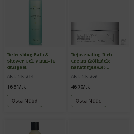
Refreshing Bath &
Rejuvenating Rich
Shower Gel, vanni- ja
Cream (kõikidele
dušigeel
nahatüüpidele)
Rikkalikult toitev kreem
ART. NR: 314
ART. NR: 369
16,31/tk
46,70/tk
Osta Nüüd
Osta Nüüd