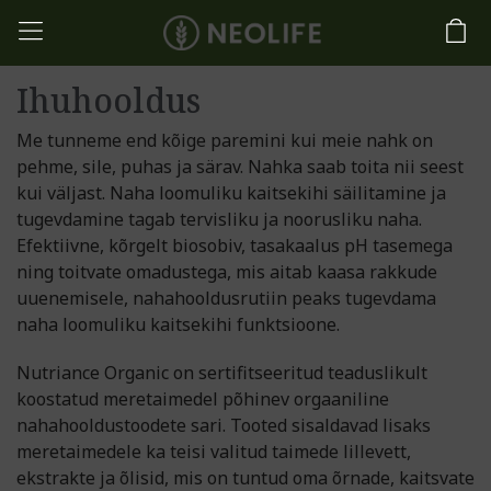
Ihuhooldus
Me tunneme end kõige paremini kui meie nahk on
pehme, sile, puhas ja särav. Nahka saab toita nii seest
kui väljast. Naha loomuliku kaitsekihi säilitamine ja
tugevdamine tagab tervisliku ja noorusliku naha.
Efektiivne, kõrgelt biosobiv, tasakaalus pH tasemega
ning toitvate omadustega, mis aitab kaasa rakkude
uuenemisele, nahahooldusrutiin peaks tugevdama
naha loomuliku kaitsekihi funktsioone.
Nutriance Organic on sertifitseeritud teaduslikult
koostatud meretaimedel põhinev orgaaniline
nahahooldustoodete sari. Tooted sisaldavad lisaks
meretaimedele ka teisi valitud taimede lillevett,
ekstrakte ja õlisid, mis on tuntud oma õrnade, kaitsvate