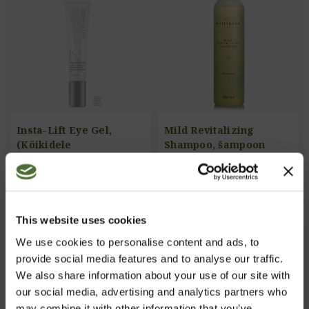
Insta-Lift Eye Gel,
Mild Revitalizing
(Kõikidele
Shampoo, šampoon
nahatüüpidele)
/Pinguldav silmageel/
ART. NR: 368
ART. NR: 311
27,60/tk
14,10/tk
This website uses cookies
Osta Nüüd
Osta Nüüd
We use cookies to personalise content and ads, to
provide social media features and to analyse our traffic.
We also share information about your use of our site with
our social media, advertising and analytics partners who
may combine it with other information that you’ve