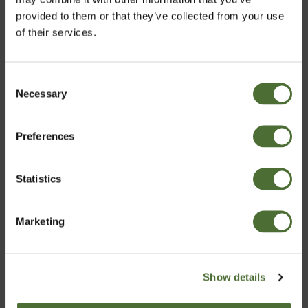
provided to them or that they’ve collected from your use
of their services.
Consent
Necessary
Vali riik
Selection
Moisturizing Cream
Moisturizing Hand &
Preferences
(kombineeritud ja
Body Lotion, käte- ja
Estonia
rasusele nahale) /
kehakreem
niisutav kreem
ART. NR: 364
ART. NR: 315
Statistics
Kinnita
46,70/tk
15,50/tk
Marketing
Osta Nüüd
Osta Nüüd
Show details