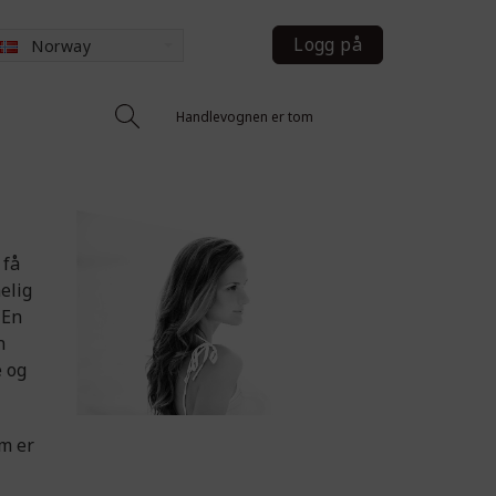
Logg på
Norway
Handlevognen er tom
 få
elig
 En
n
 og
m er