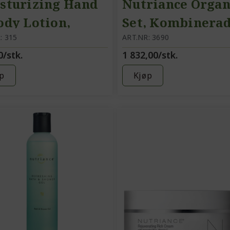
sturizing Hand
Nutriance Organ
ody Lotion,
Set, Kombinera
d- og
: 315
till Fet hy
ART.NR: 3690
0/stk.
1 832,00/stk.
ppskrem
p
Kjøp