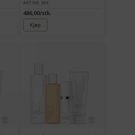
hud) /
ART.NR: 364
486,00/stk.
Fuktighetskrem
Kjøp