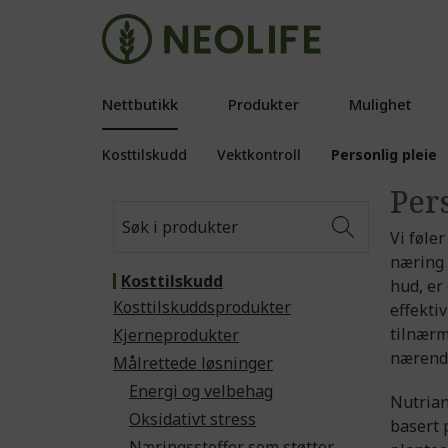
Nettbutikk
Produkter
Mulighet
Kosttilskudd
Vektkontroll
Personlig pleie
Per
Vi føle
næring 
Kosttilskudd
hud, er
Kosttilskuddsprodukter
effekti
tilnærm
Kjerneprodukter
nærende
Målrettede løsninger
Energi og velbehag
Nutrian
Oksidativt stress
basert 
Næringsstoffer som støtter