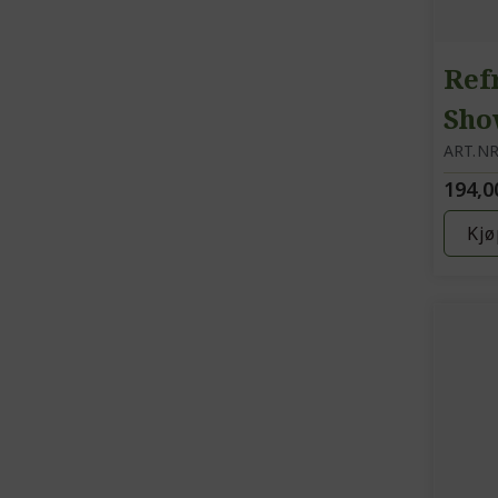
Ref
Sho
dus
ART.NR
194,0
Kjø