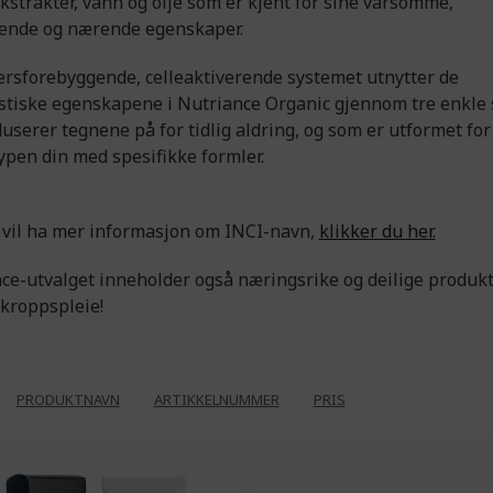
kstrakter, vann og olje som er kjent for sine varsomme,
ende og nærende egenskaper.
ersforebyggende, celleaktiverende systemet utnytter de
stiske egenskapene i Nutriance Organic gjennom tre enkle 
userer tegnene på for tidlig aldring, og som er utformet for
typen din med spesifikke formler.
 vil ha mer informasjon om INCI-navn,
klikker du her.
ce-utvalget inneholder også næringsrike og deilige produkt
 kroppspleie!
PRODUKTNAVN
ARTIKKELNUMMER
PRIS