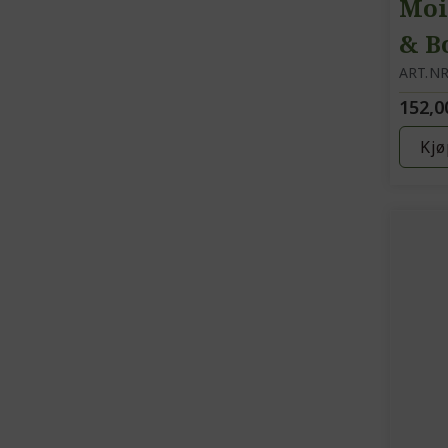
Moi
& B
hån
ART.NR
152,0
kro
Kjø