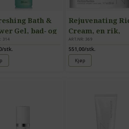
reshing Bath &
Rejuvenating Ri
wer Gel, bad- og
Cream, en rik,
jgelé
: 314
nærende krem, a
ART.NR: 369
0/stk.
551,00/stk.
hudtyper
p
Kjøp