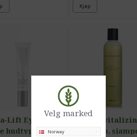
p
Kjøp
Velg marked
a-Lift Eye Gel,
Mild Revitalizi
e hudtyper) /
Shampoo, sjamp
Norway