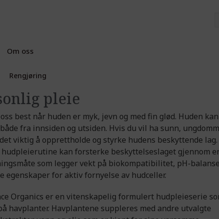
Om oss
Rengjøring
sonlig pleie
r oss best når huden er myk, jevn og med fin glød. Huden kan
både fra innsiden og utsiden. Hvis du vil ha sunn, ungdomm
 det viktig å opprettholde og styrke hudens beskyttende lag.
v hudpleierutine kan forsterke beskyttelseslaget gjennom e
ingsmåte som legger vekt på biokompatibilitet, pH-balanse
 egenskaper for aktiv fornyelse av hudceller.
ce Organics er en vitenskapelig formulert hudpleieserie so
på havplanter. Havplantene suppleres med andre utvalgte