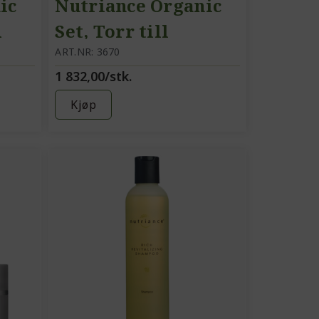
ic
Nutriance Organic
d
Set, Torr till
Normal hy
ART.NR: 3670
1 832,00/stk.
Kjøp