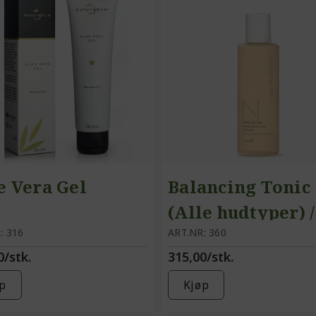
e Vera Gel
Balancing Tonic
(Alle hudtyper) /
: 316
Ansiktsvann
ART.NR: 360
0/stk.
315,00/stk.
p
Kjøp