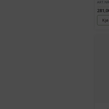
Øye
ART.NR
281,0
Kjø