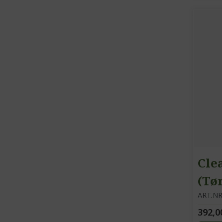
Cle
(Tø
hud)
ART.NR
392,0
Ren