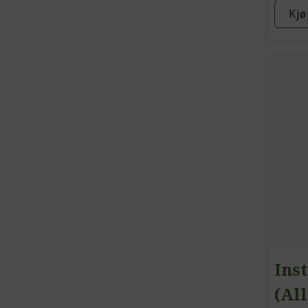
Kjø
Inst
(All