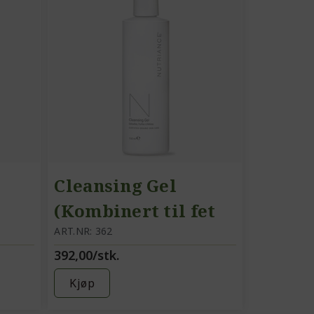
Cleansing Gel
(Kombinert til fet
hud)
ART.NR: 362
392,00/stk.
Kjøp