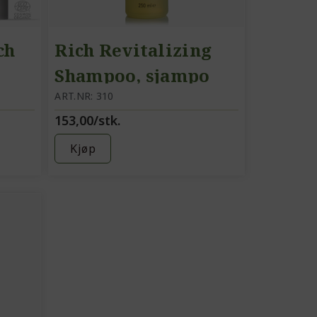
ch
Rich Revitalizing
Shampoo, sjampo
lle
ART.NR: 310
153,00/stk.
Kjøp