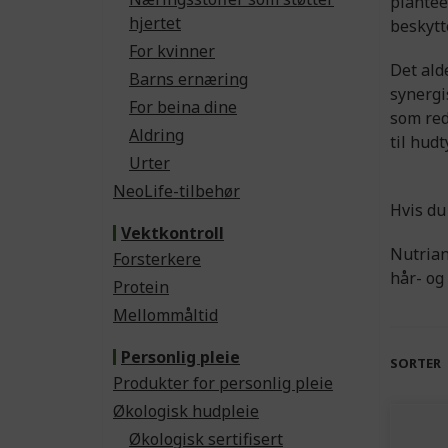
plantee
hjertet
beskytt
For kvinner
Det ald
Barns ernæring
synergi
For beina dine
som red
Aldring
til hud
Urter
NeoLife-tilbehør
Hvis du
Vektkontroll
Nutrian
Forsterkere
hår- og
Protein
Mellommåltid
Personlig pleie
SORTER
Produkter for personlig pleie
Økologisk hudpleie
Økologisk sertifisert