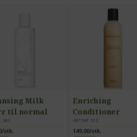
ansing Milk
Enriching
rr til normal
Conditioner
 /
: 361
ART.NR: 312
0/stk.
149,00/stk.
gjøringskrem