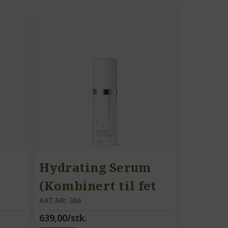
Hydrating Serum
(Kombinert til fet
hud) / Gjenfuktende
ART.NR: 366
639,00/stk.
serum