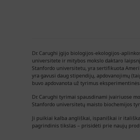
Dr. Carughi įgijo biologijos-ekologijos-aplink
universitete ir mitybos mokslo daktaro laipsn
Stanfordo universitetu, yra sertifikuota Ameri
yra gavusi daug stipendijų, apdovanojimų (taip
buvo apdovanota už tyrimus eksperimentinės 
Dr. Carughi tyrimai spausdinami įvairiuose m
Stanfordo universitetų maisto biochemijos tyr
Ji puikiai kalba angliškai, ispaniškai ir itališ
pagrindinis tikslas – prisidėti prie naujų pr