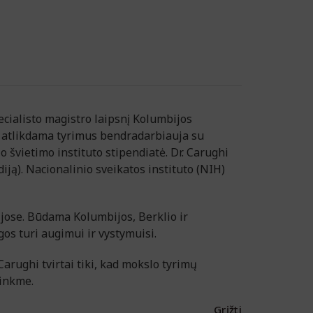
ecialisto magistro laipsnį Kolumbijos
į, atlikdama tyrimus bendradarbiauja su
o švietimo instituto stipendiatė. Dr. Carughi
iją). Nacionalinio sveikatos instituto (NIH)
jose. Būdama Kolumbijos, Berklio ir
os turi augimui ir vystymuisi.
 Carughi tvirtai tiki, kad mokslo tyrimų
linkme.
Grįžti