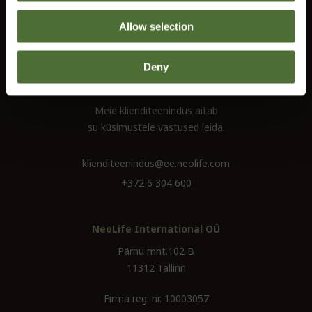
Võta meiega ühendust
Allow selection
Tingimused
Taganemisõigus
Deny
Kas sa vajad abi?
Meie klienditeenindus aitab
su küsimustele vastused leida.
klienditeenindus@ee.neolife.com
+372 6 304 600
NeoLife International OÜ
Pärnu mnt.102 B
11312 Tallinn
Firma reg. nr. 10003057