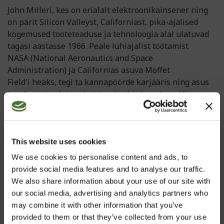
John Milleri, kes on erialalt elektroonikainsener ning
on pärit Silicon Valleyst, Californiast, pika-ajalised
kogemused tooteteaduse ja tehnoloogia alal ulatuvad
tagasi aastasse 1966. Peale lühiajalist töötamist
NASA (National Aeronautics and Space
Administration) ja Californias asuva Moffet
Field'i heaks, tegi ta kannapöörde karjääris ning asus
tegelema toodete valmistamise küsimustega. Vice
President of Science and Technology ametipostil on
tema vastutada tootmise juhtimine, kodumaine ja
rahvusvaheline tootearendus ning NeoLife
Internationali jaoks uurimustööde ning turundamise
This website uses cookies
organiseerimine.
We use cookies to personalise content and ads, to
provide social media features and to analyse our traffic.
Enam kui 40-aastase karjääri jooksul on John Miller
We also share information about your use of our site with
uurinud, välja arendanud ja turustanud üle 500 toote
our social media, advertising and analytics partners who
enam kui 50-s riigis üle kogu maailma. Ta teeb tihedat
may combine it with other information that you’ve
koostööd Washingtonis asuva Vastutustundliku
provided to them or that they’ve collected from your use