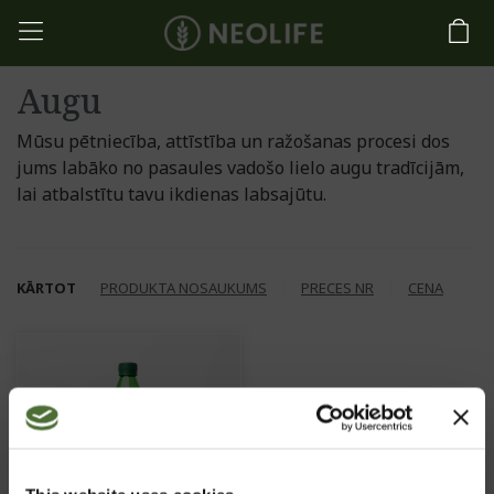
Augu
Mūsu pētniecība, attīstība un ražošanas procesi dos
jums labāko no pasaules vadošo lielo augu tradīcijām,
lai atbalstītu tavu ikdienas labsajūtu.
KĀRTOT
PRODUKTA NOSAUKUMS
PRECES NR
CENA