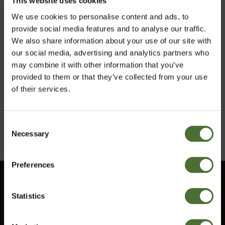
This website uses cookies
We use cookies to personalise content and ads, to
provide social media features and to analyse our traffic.
We also share information about your use of our site with
Aloe Vera Plus, Alvejas
dzēriens
our social media, advertising and analytics partners who
may combine it with other information that you’ve
provided to them or that they’ve collected from your use
PRECES NR. 731
of their services.
26,24/gab.
Pirkt Tagad
Consent
Necessary
Izvēlies vlasti
Selection
Preferences
Latvia
Klientu serviss
Statistics
Informācija
Apstiprināt
Sazinies ar mums