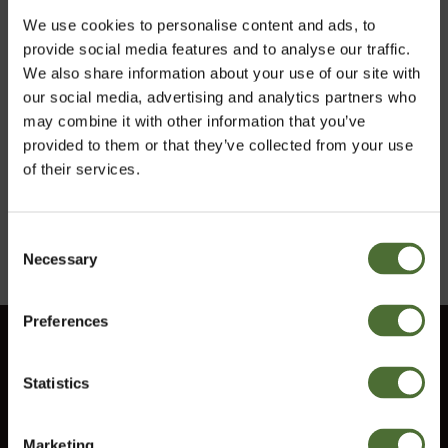
pasargāti ar intelektuālā īpašuma tiesībām, ieskaitot
We use cookies to personalise content and ads, to
autortiesības, un citi mums piederošie dokumenti,
provide social media features and to analyse our traffic.
licenses to lietošanai. Materiāli iekļauj, bet nav limitēti
We also share information about your use of our site with
dizainā, izkārtojumā, bildēs, vizuālajā izskatā, grafikā
our social media, advertising and analytics partners who
un dokumentos internetlapā, kā arī cits saturs, kā
may combine it with other information that you’ve
produktu apraksts, cenrādis, tehniskā vadība,
provided to them or that they’ve collected from your use
specifikācijas un citi teksti.
of their services.
Jūs nevariet kopēt, izplatīt, publicēt vai citādi izveidot
materiālus šajā mājaslapā pieejamus jebkuram
Consent
reklāmas nolūkos bez mūsu rakstiskas atļāujas.
Necessary
Izvēlies vlasti
Selection
Preferences
Latvia
Klientu serviss
Statistics
Informācija
Apstiprināt
Sazinies ar mums
Marketing